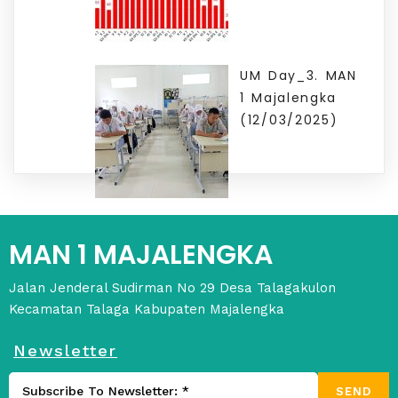
UM Day_3. MAN
1 Majalengka
(12/03/2025)
MAN 1 MAJALENGKA
Jalan Jenderal Sudirman No 29 Desa Talagakulon
Kecamatan Talaga Kabupaten Majalengka
Newsletter
SEND